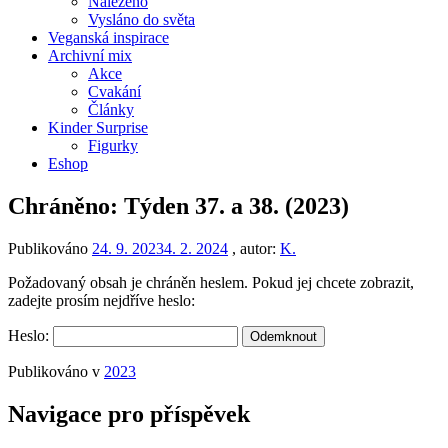
Nalezeno
Vysláno do světa
Veganská inspirace
Archivní mix
Akce
Cvakání
Články
Kinder Surprise
Figurky
Eshop
Chráněno: Týden 37. a 38. (2023)
Publikováno
24. 9. 2023
4. 2. 2024
, autor:
K.
Požadovaný obsah je chráněn heslem. Pokud jej chcete zobrazit,
zadejte prosím nejdříve heslo:
Heslo:
Publikováno v
2023
Navigace pro příspěvek