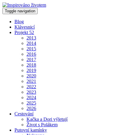
Toggle navigation
Blog
Klávesnicí
Projekt 52
2013
2014
2015
2016
2017
2018
2019
2020
2021
2022
2023
2024
2025
2026
Cestování
Kačka a Dori výletují
Život s Polákem
Putovní kamínky