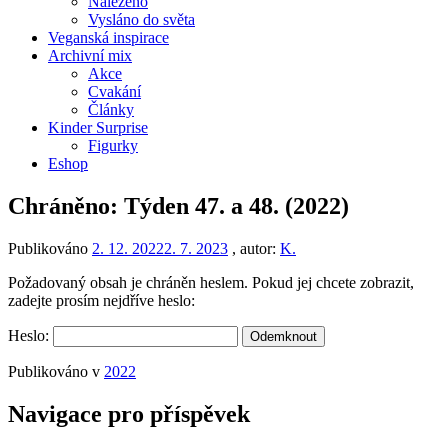
Nalezeno
Vysláno do světa
Veganská inspirace
Archivní mix
Akce
Cvakání
Články
Kinder Surprise
Figurky
Eshop
Chráněno: Týden 47. a 48. (2022)
Publikováno
2. 12. 2022
2. 7. 2023
, autor:
K.
Požadovaný obsah je chráněn heslem. Pokud jej chcete zobrazit,
zadejte prosím nejdříve heslo:
Heslo:
Publikováno v
2022
Navigace pro příspěvek