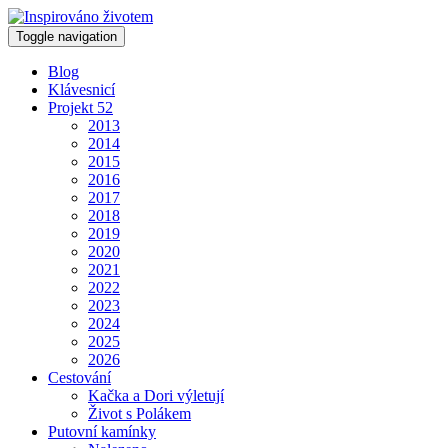
Toggle navigation
Blog
Klávesnicí
Projekt 52
2013
2014
2015
2016
2017
2018
2019
2020
2021
2022
2023
2024
2025
2026
Cestování
Kačka a Dori výletují
Život s Polákem
Putovní kamínky