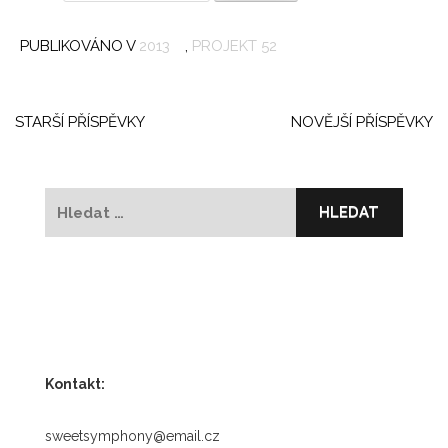
PUBLIKOVÁNO V
2013
,
PROJEKT 52
Navigace
pro
STARŠÍ PŘÍSPĚVKY
NOVĚJŠÍ PŘÍSPĚVKY
příspěvky
Vyhledávání
Kontakt:
sweetsymphony@email.cz